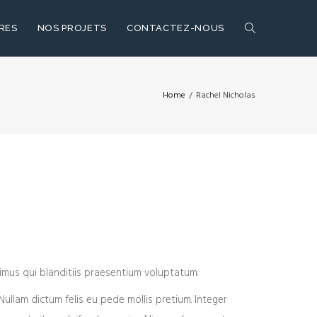
RES
NOS PROJETS
CONTACTEZ-NOUS
Home
/
Rachel Nicholas
mus qui blanditiis praesentium voluptatum.
 Nullam dictum felis eu pede mollis pretium. Integer