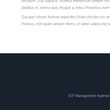
tincidunt. Cras dapibus. Vivamus elementum semper nisi. 
dapibus in, viverra quis, feugiat a, tellus. Phasellus viver
Quisque rutrum. Aenean imperdiet. Etiam ultricies nisi v
rhoncus, sem quam semper libero, sit amet adipiscing se
ECP Management Ingénierie